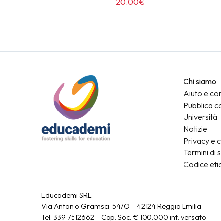
20.00€
Chi siamo
Aiuto e con
Pubblica c
Università
Notizie
Privacy e c
Termini di 
Codice eti
Educademi SRL
Via Antonio Gramsci, 54/O – 42124 Reggio Emilia
Tel. 339 7512662 – Cap. Soc. € 100.000 int. versato