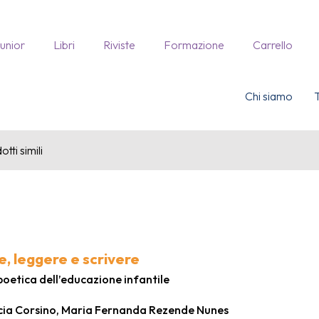
Junior
Libri
Riviste
Formazione
Carrello
Chi siamo
tti simili
e, leggere e scrivere
poetica dell’educazione infantile
ícia Corsino, Maria Fernanda Rezende Nunes