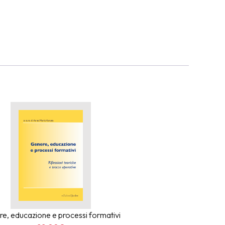
che nasce
ontesti di
e con la
e, educazione e processi formativi