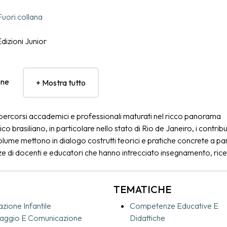
Fuori collana
dizioni Junior
one
+ Mostra tutto
 percorsi accademici e professionali maturati nel ricco panorama
 brasiliano, in particolare nello stato di Rio de Janeiro, i contributi 
lume mettono in dialogo costrutti teorici e pratiche concrete a par
e di docenti e educatori che hanno intrecciato insegnamento, rice
 territorio. Le autrici e gli autori condividono un punto di vista che 
bilmente teoria e pratica, quest’ultima interpretata nell’accezione
TEMATICHE
Freire: l’educazione è un atto politico, etico ed estetico, e diventa
data sul dialogo e sulla lettura critica della realtà. Muovendosi tra 
zione Infantile
Competenze Educative E
zia, linguaggio, culture e scuola, il volume affronta questioni centrali
uaggio E Comunicazione
Didattiche
ducativa quotidiana e offre strumenti per sostenere un’azione doc