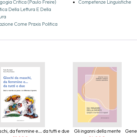
ogia Critica (Paulo Freire)
Competenze Linguistiche
consapevole e partecipativa. Al centro vi è un’idea di educazione 
tica Della Lettura E Della
azione dialettica e partecipativa tra saperi ed esperienze, teorie e c
tura
he riconosce nell’infanzia un territorio ricco e generativo, da abitar
zione Come Praxis Politica
tà del poeta e la consapevolezza dell’educatore.
chi, da femmine e... da tutti e due
Gli inganni della mente
Gener