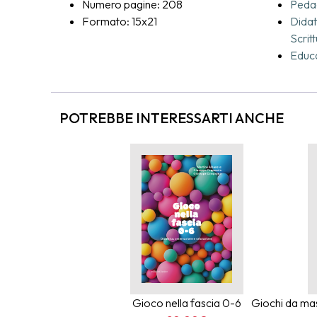
Numero pagine: 208
Pedag
attenta, 
Formato: 15x21
Didat
dalla rel
Scrit
vita, e c
Educa
sensibili
POTREBBE INTERESSARTI ANCHE
Gioco nella fascia 0-6
Giochi da mas