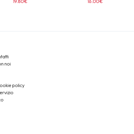
19.80€
16.00€
tatti
on noi
ookie policy
servizio
co