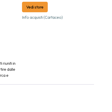
Vedi store
Info acquisti (Cartaceo)
riuniti in
tire dalle
rca e
unisce
 proposta
 una
studi
 nella
ente