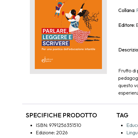
Collana:
Editore:
E
Descrizi
Frutto di
pedagogico
questo vo
esperienz
azioni sul
indissolu
SPECIFICHE PRODOTTO
TAG
da Paulo 
praxis fon
ISBN: 9791256351510
Educa
sull’infan
Edizione: 2026
Ling
pratica e