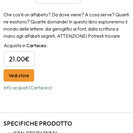
Che cos’è un alfabeto? Da dove viene? A cosa serve? Quanti
ne esistono? Quante domande! In questo libro esploreremo il
mondo delle lettere: dai geroglifici ai font, dalla scrittura a
mano agli alfabeti segreti. ATTENZIONE! Potresti trovare
lettere misteriose nascoste tra queste pagine!
Acquista in
Cartaceo
21.00€
Vedi store
Info acquisti (Cartaceo)
SPECIFICHE PRODOTTO
ISBN: 9791256351534