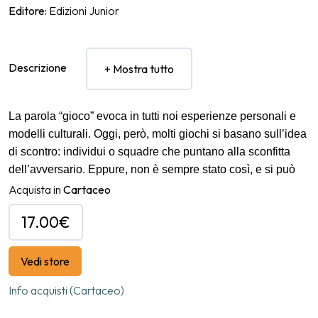
Editore:
Edizioni Junior
Descrizione
+ Mostra tutto
​La parola “gioco” evoca in tutti noi esperienze personali e
modelli culturali. Oggi, però, molti giochi si basano sull’idea
di scontro: individui o squadre che puntano alla sconfitta
dell’avversario. Eppure, non è sempre stato così, e si può
giocare in modi molto diversi da quelli a cui siamo abituati.
Acquista in
Cartaceo
Si può giocare senza avversari oppure confrontandosi con
17.00€
una disparità numerica tra i partecipanti. Si può giocare
sfidando i paradossi creati dalle regole, come nei giochi a
tre squadre, dove la presa dell’avversario avvantaggia
Vedi store
proprio chi si dovrebbe temere. Questo libro presenta giochi
Info acquisti (Cartaceo)
poco conosciuti e spesso “senza frontiere”: giochi
sperimentati da adulti e bambini in diverse parti del mondo,