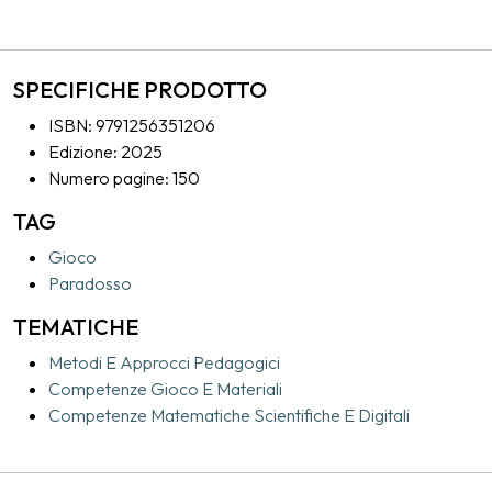
o provenienti da tempi lontani che consideriamo superati.
Giochi che riescono ancora a divertire e a far riflettere,
mettendo in movimento non solo il corpo e le emozioni, ma
SPECIFICHE PRODOTTO
aprendo anche finestre impreviste: occasioni per stimolare
ISBN: 9791256351206
uno sguardo nuovo e profondo sull’idea del gioco e del
Edizione: 2025
giocare.
Numero pagine: 150
TAG
Gioco
Paradosso
TEMATICHE
Metodi E Approcci Pedagogici
Competenze Gioco E Materiali
Competenze Matematiche Scientifiche E Digitali