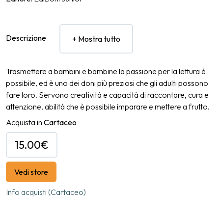
Descrizione
+ Mostra tutto
Trasmettere a bambini e bambine la passione per la lettura è
possibile, ed è uno dei doni più preziosi che gli adulti possono
fare loro. Servono creatività e capacità di raccontare, cura e
attenzione, abilità che è possibile imparare e mettere a frutto.
Ma vale davvero la pena dedicare del tempo per leggere una
Acquista in
Cartaceo
storia insieme a un bambino, quando basta un video sullo
smartphone per stare tranquilli? Sì, eccome. Come dimostra
15.00€
questo testo, che si rivolge agli adulti che sono accanto a
bambine e bambini tra 0 e 6 anni, la lettura sollecita
Vedi store
competenze cognitive, linguistiche ed emozionali
fondamentali per lo sviluppo dei più piccoli. Dopo una
Info acquisti (Cartaceo)
panoramica delle caratteristiche e delle tipologie di volumi,
organizzata per varie fasce d’età e arricchita da un’ampia