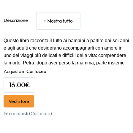
Descrizione
+ Mostra tutto
Questo libro racconta il lutto ai bambini a partire dai sei anni
e agli adulti che desiderano accompagnarli con amore in
uno dei viaggi più delicati e difficili della vita: comprendere
la morte. Petra, dopo aver perso la mamma, parte insieme
al suo gatto Iaio per un’avventura straordinaria nel Mondo
Acquista in
Cartaceo
dei Colori. Incontrerà nuovi amici e ritroverà compagni
16.00€
perduti – come la sua cagnolina e l’albero con cui parlava
quando era piccola – scoprendo, passo dopo passo, che il
dolore può trasformarsi. Ogni tappa del suo viaggio è legata
Vedi store
a un colore e a un’emozione da attraversare: dalla
Info acquisti (Cartaceo)
negazione alla rabbia, dalla negoziazione alla tristezza, fino
ad approdare all’accettazione e ritrovare la speranza. Con
coraggio, fantasia e qualche risata, Petra imparerà che,