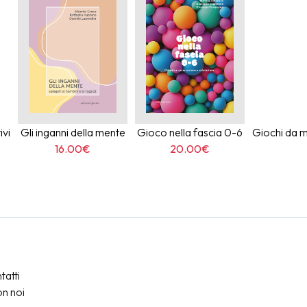
ivi
Gli inganni della mente
Gioco nella fascia 0-6
Giochi da ma
16.00€
20.00€
tatti
on noi