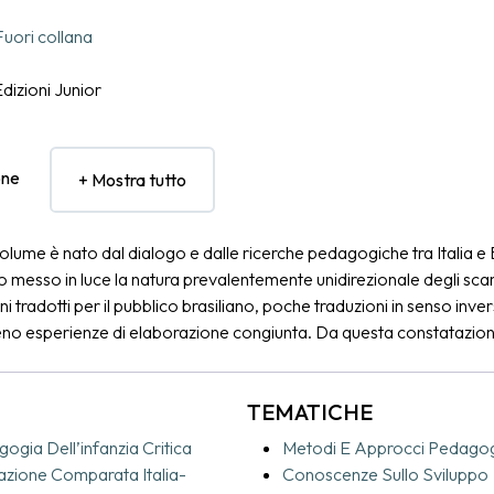
Fuori collana
dizioni Junior
one
+ Mostra tutto
lume è nato dal dialogo e dalle ricerche pedagogiche tra Italia e B
 messo in luce la natura prevalentemente unidirezionale degli sca
iani tradotti per il pubblico brasiliano, poche traduzioni in senso inve
no esperienze di elaborazione congiunta. Da questa constatazion
to condiviso che si fonda sulla prospettiva di una pedagogia dell’i
situata, capace di aprire al dubbio, di ampliare i punti di vista e di a
TEMATICHE
erpretazioni e sviluppi molteplici. Le riflessioni raccolte si concent
i cruciali: l’interconnessione fra teoria, pratica e politica; il ruolo 
ogia Dell’infanzia Critica
Metodi E Approcci Pedagog
to; le pratiche di osservazione; il corpo pensante di bambine e bamb
zione Comparata Italia-
Conoscenze Sullo Sviluppo
le domande essenziali della vita in un pianeta in crisi ecologica e so