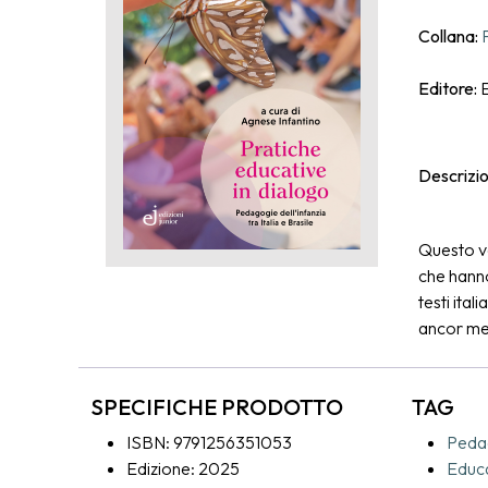
Collana:
Editore:
E
Descrizi
Questo vo
che hanno
testi ital
ancor me
un proget
critica e 
SPECIFICHE PRODOTTO
TAG
nuove int
alcuni nod
ISBN: 9791256351053
Pedag
dell’adul
Edizione: 2025
Educa
richiama 