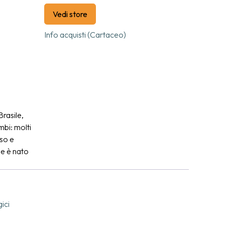
Vedi store
Info acquisti (Cartaceo)
rasile,
mbi: molti
rso e
e è nato
nfanzia
ccogliere
rano su
educativo
ici
ini, che
ciale.