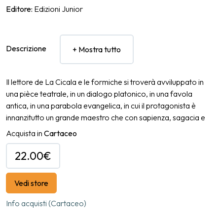
Editore:
Edizioni Junior
Descrizione
+ Mostra tutto
Il lettore de La Cicala e le formiche si troverà avviluppato in
una pièce teatrale, in un dialogo platonico, in una favola
antica, in una parabola evangelica, in cui il protagonista è
innanzitutto un grande maestro che con sapienza, sagacia e
un’incrollabile fiducia nelle capacità dei suoi allievi si mostra e
Acquista in
Cartaceo
si sottrae, come dovrebbe fare ogni buon insegnante, per
lasciare il campo, poco prima della fine, senza fornire
22.00€
soluzioni, ma piste e ancora enigmi da affrontare in sua
assenza. Si tratta di un testo che si pone alla base dello studio
Vedi store
del gioco, stimolando riflessioni sulla natura stessa dell’atto di
giocare. Riteniamo che la sua lettura sia importante per
Info acquisti (Cartaceo)
entrambe le polarità che ancora oggi troppo caratterizzano il