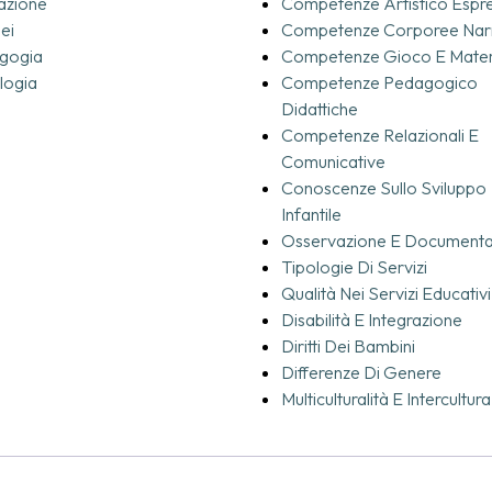
azione
Competenze Artistico Espr
ei
Competenze Corporee Narr
gogia
Competenze Gioco E Materi
logia
Competenze Pedagogico
Didattiche
Competenze Relazionali E
Comunicative
Conoscenze Sullo Sviluppo
Infantile
Osservazione E Documenta
Tipologie Di Servizi
Qualità Nei Servizi Educativi
Disabilità E Integrazione
Diritti Dei Bambini
Differenze Di Genere
Multiculturalità E Intercultura