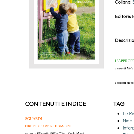
Collana:
Editore:
E
Descrizi
L’APPROF
a cura di Maja 
I contesti all’a
di relazioni e 
Sono spazi privi
CONTENUTI E INDICE
TAG
le proprie neces
Ripensare a uno 
Le Ri
SGUARDI
quei contesti o
Nido
si fa più autenti
DIRITTI DI BAMBINE E BAMBINI
Infan
a cura di Elisabetta Biffi
e Chiara Carla Montà