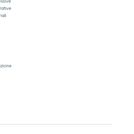
essive
ative
ali
zione