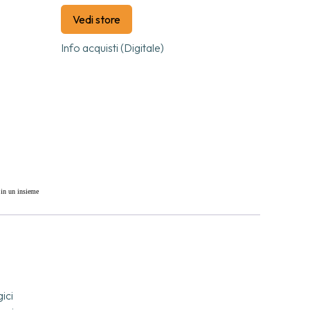
Vedi store
Info acquisti (Digitale)
, in un insieme
i propri ritmi e
ttere su cosa
e li attraversa
ici