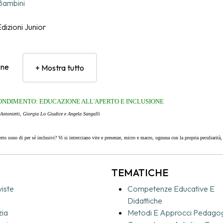
Bambini
dizioni Junior
one
+ Mostra tutto
ONDIMENTO: EDUCAZIONE ALL'APERTO E INCLUSIONE
Antonietti, Giorgia Lo Giudice e Angela Sangalli
perto sono di per sé inclusivi? Vi si intrecciano vite e presenze, micro e macro, ognuna con la propria peculiarità
connessioni in perenne mutamento e, per questo, in un continuo di possibilità.
legiati in cui si moltiplicano le occasioni: di sperimentare, ma anche di stare, ognuno a modo proprio, secondo 
TEMATICHE
sità.
spazio esterno nell’ottica di accogliere e sostenere una fragilità può diventare un’opportunità per fermarsi a rifle
viste
Competenze Educative E
ffrono, inibiscono e potrebbero, invece, permettere quando l’ascolto dei bisogni di ciascun bambino o bambina ch
Didattiche
co.
zia
Metodi E Approcci Pedagog