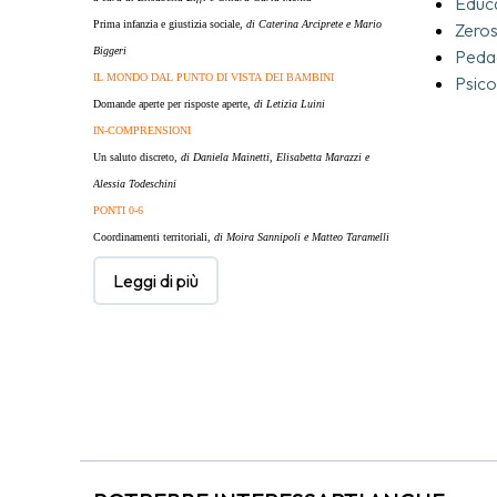
Educ
Prima infanzia e giustizia sociale,
di Caterina Arciprete e Mario
Zeros
Biggeri
Peda
IL MONDO DAL PUNTO DI VISTA
DEI BAMBINI
Psico
Domande aperte per risposte aperte,
di Letizia Luini
IN-COMPRENSIONI
Un saluto discreto,
di Daniela Mainetti, Elisabetta Marazzi
e
Alessia Todeschini
PONTI 0-6
Coordinamenti territoriali,
di Moira Sannipoli e Matteo Taramelli
Leggi di più
RICERCHE
Le emozioni in musica,
di Emanuele Ferrari
Oltre l’ordinario,
di Antonella Arioli
LE PAROLE DELL’EDUCAZIONE
Genitorialità,
di Giorgio Tamburlini
L’APPROFONDIMENTO: EDUCAZIONE
ALL'APERTO E INCLUSIONE
a cura di Maja Antonietti, Giorgia Lo Giudice e Angela Sangalli