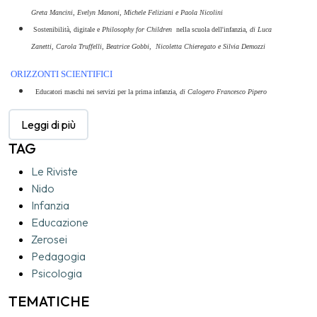
Greta Mancini, Evelyn Manoni, Michele Feliziani e Paola Nicolini
Sostenibilità, digitale e
Philosophy for Children
nella scuola dell'infanzia,
di Luca
Zanetti, Carola Truffelli, Beatrice Gobbi, Nicoletta Chieregato e Silvia Demozzi
ORIZZONTI SCIENTIFICI
Educatori maschi nei servizi per la prima infanzia,
di Calogero Francesco Pipero
Melevisione compie 25 anni,
di Janna Carioli
Leggi di più
SEMI D'ESPERIENZA
TAG
Giocare con il corpo, giocare con i suoni,
di Amelia Capobianco, Linda Tesauro e
Le Riviste
Vincenzo Scruci
Nido
Lo sguardo altrove,
di Cinzia Guandalini
Infanzia
VOCI, LINGUAGGI, PROSPETTIVE
Educazione
PAROLE: Riscoprirne il valore,
di Vania Tagliavini
Zerosei
PONTI DIGITALI, Infanzia e diritto alle literacy,
di Rosy Nardone
Pedagogia
L'intervista: Radicalmente bambini,
Intervista a Marina Santi, a cura di Valentina
Psicologia
Roversi
TEMATICHE
Iconolandia: Guardare e non toccare,
di Roberto Farné