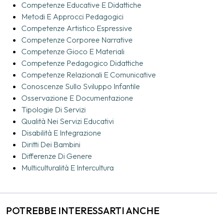
Lo scaffale dell'insegnante,
a cura di Marina Maselli
Competenze Educative E Didattiche
Immagini in dialogo: Nel giardino della mia scuola,
a cura del Centro Documentazione
Metodi E Approcci Pedagogici
Riesco, Comune di Bologna
Competenze Artistico Espressive
Competenze Corporee Narrative
Competenze Gioco E Materiali
Competenze Pedagogico Didattiche
Competenze Relazionali E Comunicative
Conoscenze Sullo Sviluppo Infantile
Osservazione E Documentazione
Tipologie Di Servizi
Qualità Nei Servizi Educativi
Disabilità E Integrazione
Diritti Dei Bambini
Differenze Di Genere
Multiculturalità E Intercultura
POTREBBE INTERESSARTI ANCHE