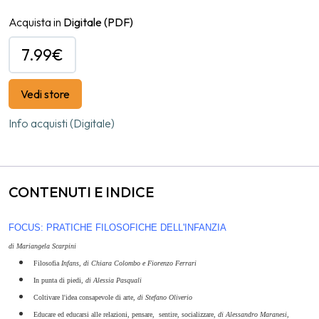
Acquista in
Digitale
(PDF)
7.99€
Vedi store
Info acquisti (Digitale)
CONTENUTI E INDICE
FOCUS: PRATICHE FILOSOFICHE DELL'INFANZIA
di Mariangela Scarpini
Filosofia
Infans,
di Chiara Colombo e Fiorenzo Ferrari
In punta di piedi,
di Alessia Pasquali
Coltivare l'idea consapevole di arte,
di Stefano Oliverio
Educare ed educarsi alle relazioni, pensare, sentire, socializzare,
di Alessandro Maranesi,