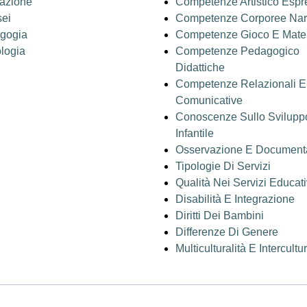
azione
Competenze Artistico Espr
sei
Competenze Corporee Narr
gogia
Competenze Gioco E Mater
logia
Competenze Pedagogico
Didattiche
Competenze Relazionali E
Comunicative
Conoscenze Sullo Svilupp
Infantile
Osservazione E Document
Tipologie Di Servizi
Qualità Nei Servizi Educati
Disabilità E Integrazione
Diritti Dei Bambini
Differenze Di Genere
Multiculturalità E Intercultu