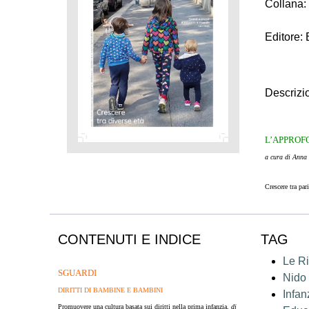
Collana:
Editore:
E
Descrizi
L’APPROF
a cura di Anna
Crescere tra par
meno diffusa
al
anagrafica.
CONTENUTI E INDICE
TAG
I servizi per l’
entro una zona 
Le Ri
I gruppi misti d
SGUARDI
Nido
fascia d’età dell
DIRITTI DI BAMBINE E BAMBINI
Infan
Promuovere una cultura basata
sui diritti nella prima infanzia,
di