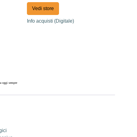
Vedi store
Info acquisti (Digitale)
za oggi sempre
ruppi di età
 sperimentarsi
 omogeneo.
che oltre la
ici