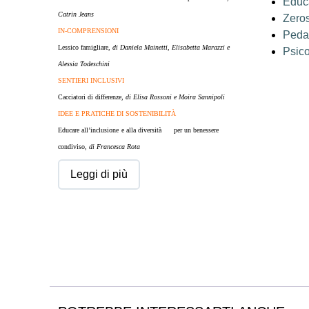
Educ
Catrin Jeans
Zero
IN-COMPRENSIONI
Peda
Lessico famigliare,
di Daniela Mainetti, Elisabetta Marazzi
e
Psico
Alessia Todeschini
SENTIERI INCLUSIVI
Cacciatori di differenze,
di Elisa Rossoni e Moira Sannipoli
IDEE E PRATICHE DI SOSTENIBILITÀ
Educare all’inclusione
e alla diversità
per un benessere
condiviso,
di Francesca Rota
Leggi di più
RICERCHE
Uno spazio per l’educazione,
di Andrea Bobbio
Abitare la città bambina,
di Mariangela Scarpini
LE PAROLE DELL’EDUCAZIONE
Relazione,
di Elena Luciano
L’APPROFONDIMENTO: CRESCERE TRA
DIVERSE ETÀ
a cura di Anna Granata