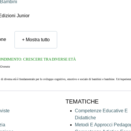
Bambini
dizioni Junior
one
+ Mostra tutto
ONDIMENTO:
CRESCERE
TRA DIVERSE ETÀ
 Granata
i di diversa età è fondamentale per lo sviluppo cognitivo,
emotivo e sociale di bambini e bambine. Un’esperien
l’interno delle famiglie ma poco accessibile anche nel sistema scolastico,
dove prevale una rigida divisione per g
TEMATICHE
infanzia rappresentano uno dei rari contesti nei quali bambini di età diverse
possono condividere la quotidianità e
prossimale di sviluppo,
con Vygotskij, molto più ricca di stimoli e opportunità rispetto a quella di un gruppo
viste
Competenze Educative E
i età rappresentano un dispositivo pedagogico dalle straordinarie potenzialità,
che potrebbe essere valorizzato an
Didattiche
o 0-6.
zia
Metodi E Approcci Pedagog