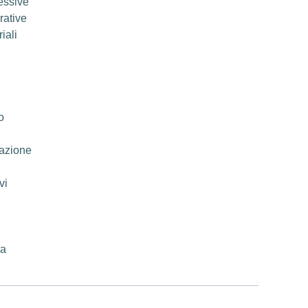
essive
ative
iali
o
azione
vi
ra