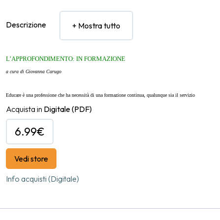
Descrizione
+ Mostra tutto
L’APPROFONDIMENTO:
IN FORMAZIONE
a cura di Giovanna Carugo
Educare è una professione che ha necessità di una formazione continua, qualunque sia il servizio
educativo o la scuola dell’infanzia in cui si lavora e qualunque sia il ruolo che si riveste, di primo come
Acquista in
Digitale
(PDF)
di secondo livello. Perché educare richiede supporto nelle molteplici relazioni – con bambine e bambini,
6.99€
con adulti colleghi e familiari, con il territorio… – in cui si è impegnate e impegnati, aggiornamento
rispetto ai temi emergenti, coordinamento in merito alle numerose e complesse azioni che si intrecciano
all’interno dei luoghi dell’educazione. L’approfondimento raccoglie contributi su aspetti diversi
Vedi store
dell’essere e fare formazione, nella consapevolezza che poter stare in formazione non è solo un dovere
Info acquisti (Digitale)
professionale, ma è anche un diritto che deve essere garantito, perché si possa poi svolgere il proprio
lavoro al meglio, con pensiero, cura, serenità.