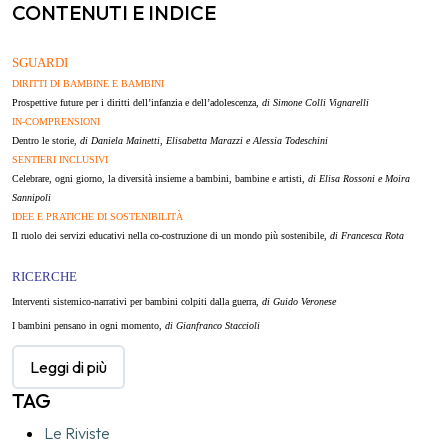
CONTENUTI E INDICE
​SGUARDI
DIRITTI DI BAMBINE E BAMBINI
Prospettive future per i diritti
dell’infanzia e dell’adolescenza,
di Simone Colli Vignarelli
IN-COMPRENSIONI
Dentro le storie,
di Daniela Mainetti, Elisabetta Marazzi
e Alessia Todeschini
SENTIERI INCLUSIVI
Celebrare, ogni giorno,
la diversità insieme a bambini,
bambine e artisti,
di Elisa Rossoni e Moira
Sannipoli
IDEE E PRATICHE DI SOSTENIBILITÀ
Il ruolo dei servizi educativi
nella co-costruzione
di un mondo più sostenibile,
di Francesca Rota
RICERCHE
Interventi sistemico-narrativi
p
er bambini colpiti dalla guerra,
di Guido Veronese
I bambini pensano in ogni momento,
di Gianfranco Staccioli
LE PAROLE DELL’EDUCAZIONE
Leggi di più
Valutazione,
di Patrizia Sposetti
TAG
L’APPROFONDIMENTO: IN FORMAZIONE
a cura di Giovanna Carugo
Le Riviste
Sostenere il cambiamento nella progettazione didattica,
di Barbara Bocchi e Roberta Maioli